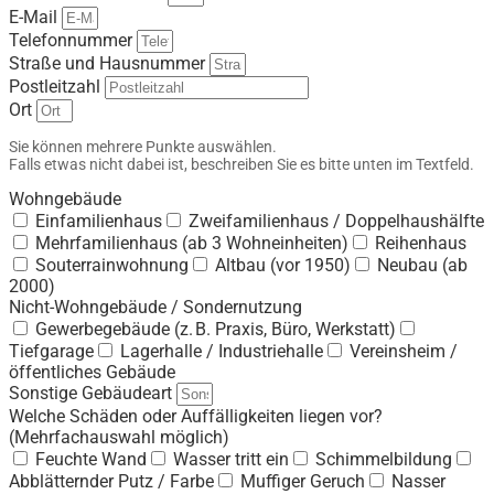
E-Mail
Telefonnummer
Straße und Hausnummer
Postleitzahl
Ort
Sie können mehrere Punkte auswählen.
Falls etwas nicht dabei ist, beschreiben Sie es bitte unten im Textfeld.
Wohngebäude
Einfamilienhaus
Zweifamilienhaus / Doppelhaushälfte
Mehrfamilienhaus (ab 3 Wohneinheiten)
Reihenhaus
Souterrainwohnung
Altbau (vor 1950)
Neubau (ab
2000)
Nicht-Wohngebäude / Sondernutzung
Gewerbegebäude (z. B. Praxis, Büro, Werkstatt)
Tiefgarage
Lagerhalle / Industriehalle
Vereinsheim /
öffentliches Gebäude
Sonstige Gebäudeart
Welche Schäden oder Auffälligkeiten liegen vor?
(Mehrfachauswahl möglich)
Feuchte Wand
Wasser tritt ein
Schimmelbildung
Abblätternder Putz / Farbe
Muffiger Geruch
Nasser