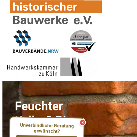
Feuchter
Keller? Risse
×
Unverbindliche Beratung
im
gewünscht?